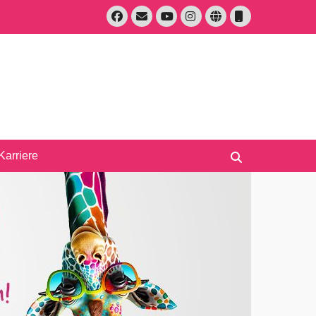
Facebook
E-
Instagram
Website
Telefon
Mail
YouTube
Suche
nach:
Karriere
Suchen