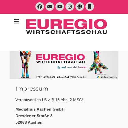
Zum
Facebook
E-
Instagram
Website
Telefon
Inhalt
Mail
YouTube
springen
Suche
nach:
Impressum
Verantwortlich i.S.v. § 18 Abs. 2 MStV:
Mediahuis Aachen GmbH
Dresdener Straße 3
52068 Aachen