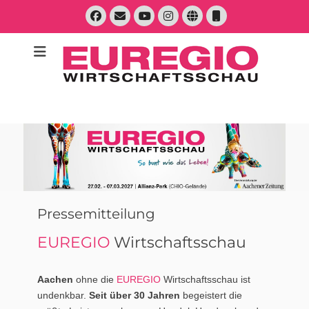
Zum
Facebook
E-
Instagram
Website
Telefon
Inhalt
Mail
YouTube
springen
Suche
nach:
Pressemitteilung
EUREGIO
Wirtschaftsschau
Aachen
ohne die
EUREGIO
Wirtschaftsschau ist
undenkbar.
Seit über 30 Jahren
begeistert die